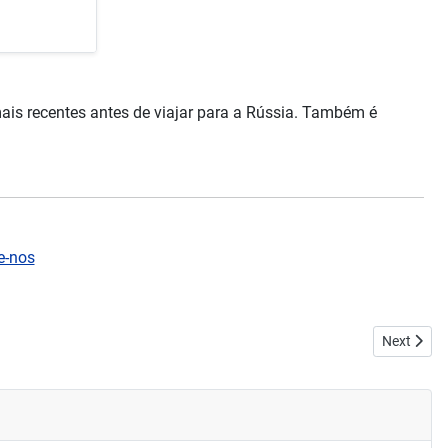
ais recentes antes de viajar para a Rússia. Também é
e-nos
Next artic
Next