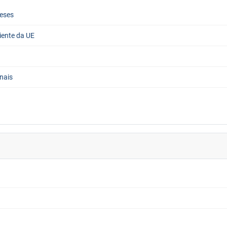
ueses
iente da UE
nais