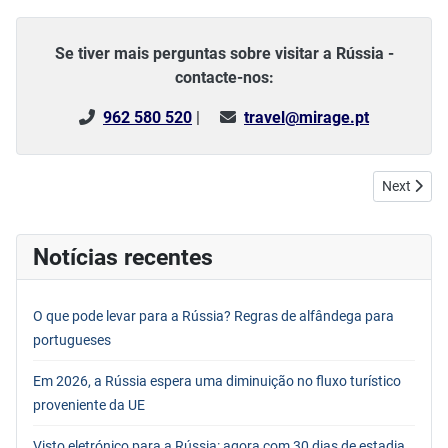
Se tiver mais perguntas sobre visitar a Rússia -
contacte-nos:
962 580 520
|
travel@mirage.pt
Next artic
Next
Notícias recentes
O que pode levar para a Rússia? Regras de alfândega para
portugueses
Em 2026, a Rússia espera uma diminuição no fluxo turístico
proveniente da UE
Visto eletrónico para a Rússia: agora com 30 dias de estadia