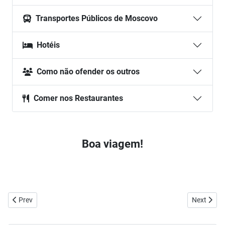
Transportes Públicos de Moscovo
Hotéis
Como não ofender os outros
Comer nos Restaurantes
Boa viagem!
Previous article: O que pode levar para a Rússia? Regras de alfânde
Next articl
Prev
Next