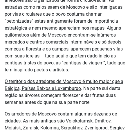
arredores são organizados de forma círculo-radial. As
estradas como raios saem de Moscovo e são interligadas
por vias circulares que o povo costuma chamar
“betonizadas” estas antigamente foram de importância
estratégica e nem mesmo apareciam nos mapas. Alguns
quilômetros além de Moscovo encontram-se inúmeros
mercados e centros comerciais intermináveis e só depois
começa a floresta e os campos, aparecem pequenas vilas
com suas igrejas – tudo aquilo que tem dado início as
cantigas tristes do povo, as “cantigas de viagem”, tudo que
tem inspirado poetas e artistas.
O território dos arredores de Moscovo é muito maior que a
Bélgica, Países Baixos e Luxemburgo
. Na parte sul desta
região as árvores começam florescer e dar frutas duas
semanas antes do que na sua parte norte.
Os arredores de Moscovo contam algumas dezenas de
cidades. As mais antigas são Volokolamsk, Dmitrov,
Mojaisk, Zaraisk, Kolomna, Serpukhov, Zvenigorod, Sergiev