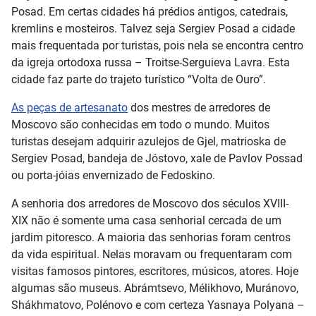
Posad. Em certas cidades há prédios antigos, catedrais,
kremlins e mosteiros. Talvez seja Sergiev Posad a cidade
mais frequentada por turistas, pois nela se encontra centro
da igreja ortodoxa russa – Troitse-Serguieva Lavra. Esta
cidade faz parte do trajeto turístico “Volta de Ouro”.
As peças de artesanato
dos mestres de arredores de
Moscovo são conhecidas em todo o mundo. Muitos
turistas desejam adquirir azulejos de Gjel, matrioska de
Sergiev Posad, bandeja de Jóstovo, xale de Pavlov Possad
ou porta-jóias envernizado de Fedoskino.
A senhoria dos arredores de Moscovo dos séculos XVIII-
XIX não é somente uma casa senhorial cercada de um
jardim pitoresco. A maioria das senhorias foram centros
da vida espiritual. Nelas moravam ou frequentaram com
visitas famosos pintores, escritores, músicos, atores. Hoje
algumas são museus. Abrámtsevo, Mélikhovo, Muránovo,
Shákhmatovo, Polénovo e com certeza Yasnaya Polyana –