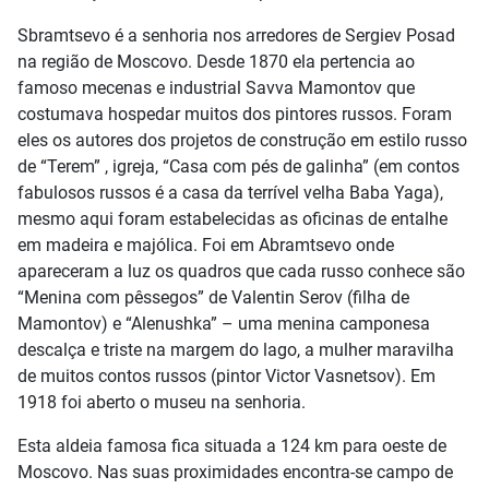
Sbramtsevo é a senhoria nos arredores de Sergiev Posad
na região de Moscovo. Desde 1870 ela pertencia ao
famoso mecenas e industrial Savva Mamontov que
costumava hospedar muitos dos pintores russos. Foram
eles os autores dos projetos de construção em estilo russo
de “Terem” , igreja, “Casa com pés de galinha” (em contos
fabulosos russos é a casa da terrível velha Baba Yaga),
mesmo aqui foram estabelecidas as oficinas de entalhe
em madeira e majólica. Foi em Abramtsevo onde
apareceram a luz os quadros que cada russo conhece são
“Menina com pêssegos” de Valentin Serov (filha de
Mamontov) e “Alenushka” – uma menina camponesa
descalça e triste na margem do lago, a mulher maravilha
de muitos contos russos (pintor Victor Vasnetsov). Em
1918 foi aberto o museu na senhoria.
Esta aldeia famosa fica situada a 124 km para oeste de
Moscovo. Nas suas proximidades encontra-se campo de