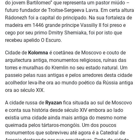
do jovem Bartilomeo” que representa um pastor miúdo –
futuro fundador de Troitse-Sergeeva Lavra. Em certa altura
Rádonezh foi a capital do principado. Na sua fortaleza de
madeira em 1446 grande príncipe Vassiliy II foi preso e
cego por seu primo Dmitry Shemiaka, foi por isto que
recebeu apelido O Escuro.
Cidade de
Kolomna
é coetânea de Moscovo e couto de
arquitectura antiga, monumentos religiosos, ruínas das
torres e muralhas do Kremlin no seu estado natural. Um
passeio pelas ruas antigas e pelos arredores desta cidade
acolhedor leva-lhe ora ao mundo poético da Rússia antiga
ora ao século XIX.
A cidade russa de
Ryazan
fica situada ao sul de Moscovo
e conta sua história desde século XIV embora ao lado
existia uma cidade ainda mais antiga do mesmo nome
queimada pelos tártaros-mongóis. Um dos poucos
monumentos que sobreviveu até agora é a Catedral de