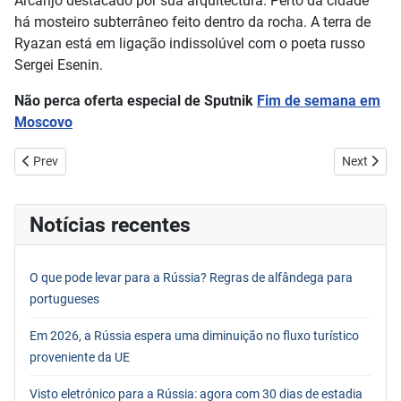
Arcanjo destacado por sua arquitectura. Perto da cidade
há mosteiro subterrâneo feito dentro da rocha. A terra de
Ryazan está em ligação indissolúvel com o poeta russo
Sergei Esenin.
Não perca oferta especial de Sputnik
Fim de semana em
Moscovo
Previous article: Lago Baikal - a pérola da Sibéria
Next artic
Prev
Next
Notícias recentes
O que pode levar para a Rússia? Regras de alfândega para
portugueses
Em 2026, a Rússia espera uma diminuição no fluxo turístico
proveniente da UE
Visto eletrónico para a Rússia: agora com 30 dias de estadia