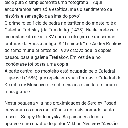
ele é pura e simplesmente uma fotografia... Aqui
encontramos nem só a estética, mas o sentimento da
história e sensação da alma do povo”.
O primeiro edifício de pedra no território do mosteiro é a
Catedral Troitskiy (da Trinidade) (1423). Neste pode ver o
iconóstase do século XV com a colecção de raríssimas
pinturas da Rússia antiga. A “Trinidade” de Andrei Rublióv
de fama mundial antes de 1929 estava aqui e depois
passou para a galeria Tretiakov. Em vez dela no
iconóstase foi posta uma cópia.
A parte central do mosteiro está ocupada pelo Catedral
Uspenski (1585) que repete em suas formas o Catedral do
Kremlin de Moscovo e em dimensões é ainda um pouco
mais grande.
Nesta pequena vila nas proximidades de Sergiev Posad
passaram os anos da infância do mais honrado santo
russo – Sergey Radoneysky. As paisagens locais
aparecem no quadro do pintor Mikhail Nésterov “A visão