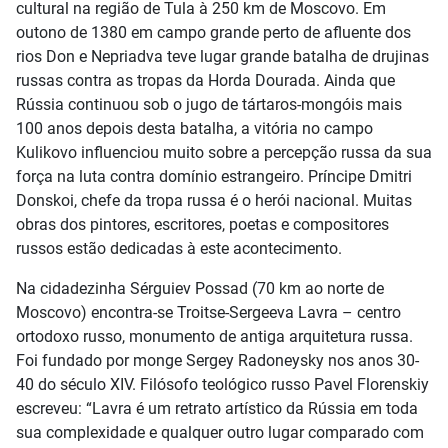
cultural na região de Tula à 250 km de Moscovo. Em
outono de 1380 em campo grande perto de afluente dos
rios Don e Nepriadva teve lugar grande batalha de drujinas
russas contra as tropas da Horda Dourada. Ainda que
Rússia continuou sob o jugo de tártaros-mongóis mais
100 anos depois desta batalha, a vitória no campo
Kulikovo influenciou muito sobre a percepção russa da sua
força na luta contra domínio estrangeiro. Príncipe Dmitri
Donskoi, chefe da tropa russa é o herói nacional. Muitas
obras dos pintores, escritores, poetas e compositores
russos estão dedicadas à este acontecimento.
Na cidadezinha Sérguiev Possad (70 km ao norte de
Moscovo) encontra-se Troitse-Sergeeva Lavra – centro
ortodoxo russo, monumento de antiga arquitetura russa.
Foi fundado por monge Sergey Radoneysky nos anos 30-
40 do século XIV. Filósofo teológico russo Pavel Florenskiy
escreveu: “Lavra é um retrato artístico da Rússia em toda
sua complexidade e qualquer outro lugar comparado com