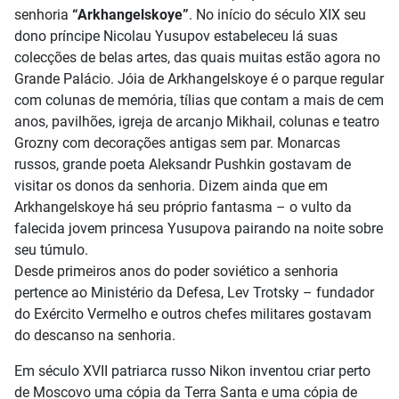
senhoria
“Arkhangelskoye”
. No início do século XIX seu
dono príncipe Nicolau Yusupov estabeleceu lá suas
colecções de belas artes, das quais muitas estão agora no
Grande Palácio. Jóia de Arkhangelskoye é o parque regular
com colunas de memória, tílias que contam a mais de cem
anos, pavilhões, igreja de arcanjo Mikhail, colunas e teatro
Grozny com decorações antigas sem par. Monarcas
russos, grande poeta Aleksandr Pushkin gostavam de
visitar os donos da senhoria. Dizem ainda que em
Arkhangelskoye há seu próprio fantasma – o vulto da
falecida jovem princesa Yusupova pairando na noite sobre
seu túmulo.
Desde primeiros anos do poder soviético a senhoria
pertence ao Ministério da Defesa, Lev Trotsky – fundador
do Exército Vermelho e outros chefes militares gostavam
do descanso na senhoria.
Em século XVII patriarca russo Nikon inventou criar perto
de Moscovo uma cópia da Terra Santa e uma cópia de