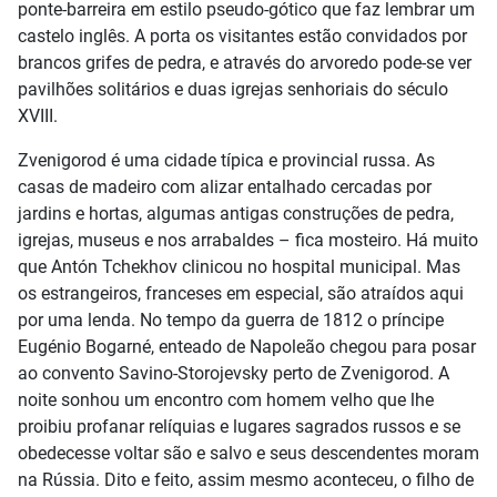
ponte-barreira em estilo pseudo-gótico que faz lembrar um
castelo inglês. A porta os visitantes estão convidados por
brancos grifes de pedra, e através do arvoredo pode-se ver
pavilhões solitários e duas igrejas senhoriais do século
XVIII.
Zvenigorod é uma cidade típica e provincial russa. As
casas de madeiro com alizar entalhado cercadas por
jardins e hortas, algumas antigas construções de pedra,
igrejas, museus e nos arrabaldes – fica mosteiro. Há muito
que Antón Tchekhov clinicou no hospital municipal. Mas
os estrangeiros, franceses em especial, são atraídos aqui
por uma lenda. No tempo da guerra de 1812 o príncipe
Eugénio Bogarné, enteado de Napoleão chegou para posar
ao convento Savino-Storojevsky perto de Zvenigorod. A
noite sonhou um encontro com homem velho que lhe
proibiu profanar relíquias e lugares sagrados russos e se
obedecesse voltar são e salvo e seus descendentes moram
na Rússia. Dito e feito, assim mesmo aconteceu, o filho de