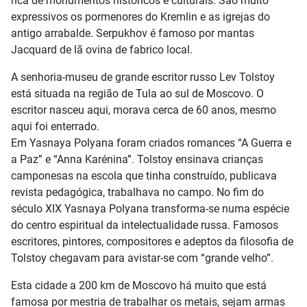
rica de monumentos históricos e culturais. São muito
expressivos os pormenores do Kremlin e as igrejas do
antigo arrabalde. Serpukhov é famoso por mantas
Jacquard de lã ovina de fabrico local.
A senhoria-museu de grande escritor russo Lev Tolstoy
está situada na região de Tula ao sul de Moscovo. O
escritor nasceu aqui, morava cerca de 60 anos, mesmo
aqui foi enterrado.
Em Yasnaya Polyana foram criados romances “A Guerra e
a Paz” e “Anna Karénina”. Tolstoy ensinava crianças
camponesas na escola que tinha construído, publicava
revista pedagógica, trabalhava no campo. No fim do
século XIX Yasnaya Polyana transforma-se numa espécie
do centro espiritual da intelectualidade russa. Famosos
escritores, pintores, compositores e adeptos da filosofia de
Tolstoy chegavam para avistar-se com “grande velho”.
Esta cidade a 200 km de Moscovo há muito que está
famosa por mestria de trabalhar os metais, sejam armas